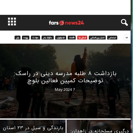
اجتماعی
اخبار بین المللی
استان ها
اقتصاد
تکنولوژی
حقوق بشر
حوادث
رزومه
زنان
بازداشت ۸ طلبه مدرسه دینی در راسک:
توضیحات کمپین فعالین بلوچ
7 May 2024
بارندگی و سیل در ۲۳ استان
درگیری مسلحانه در زاهدان: