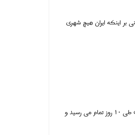
ی بر اینکه ایران هیچ شهری
سخنگوی ستاد ملی مقابله با کرونا گفت که مرحله اول واکسن محلی کرونای برکت طی ۱۰ روز تمام می رسید و