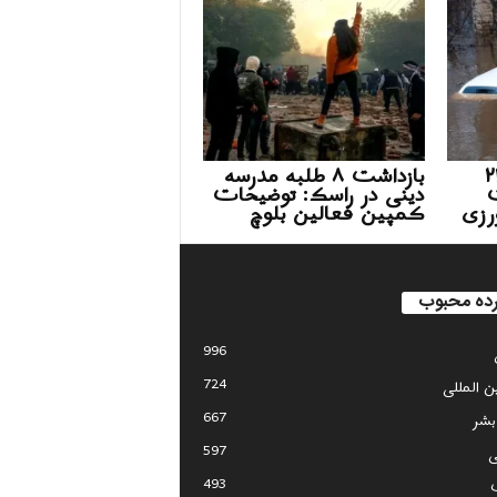
 سیل در ۲۳
بازداشت ۸ طلبه مدرسه
ت
دینی در راسک: توضیحات
رزی
کمپین فعالین بلوچ
ده محبوب
996
724
ین المللی
667
بشر
597
ی
493