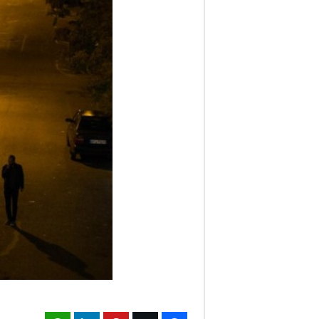
ف
ا
ر
س
ن
ی
و
ز
2
4