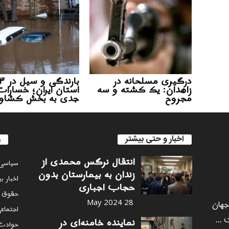
درگیری مسلحانه در
بارندگی و
زاهدان: یک کشته و سه
استان ایران؛ خسارا
مجروح
جدی به بخش کشاو
اخبار و حتی بیشتر
ر
انتقال نرگس محمدی از
سياسى
زندان به بیمارستان بدون
اخبار ب
حجاب اجباری
حقوق 
 جهان
28 May 2024
اجتماع
 ...
نماینده خامنه‌ای در
حوادث