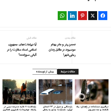
WhatsApp
LinkedIn
Pinterest
Twitter
Facebook
مقاله بعدی
مقاله قبلی
تحصن پدر و مادر بهنام
آیا دیپلمات‌های جمهوری
موسیوند در مقابل زندان
اسلامی اسناد سفارت را در
رجایی‌شهر!
آلبانی سوزاندند؟
مقالات مرتبط
بیش از نویسنده
درگیری مسلحانه در زاهدان: یک
بارندگی و سیل در ۲۳ استان
بازداشت ۸ طلبه مدرسه دینی در
کشته و سه مجروح
ایران؛ خسارات جدی به بخش
راسک: توضیحات کمپین فعالین