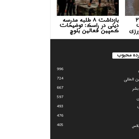
 سیل در ۲۳
بازداشت ۸ طلبه مدرسه
ت
دینی در راسک: توضیحات
رزی
کمپین فعالین بلوچ
ده محبوب
996
724
ین المللی
667
بشر
597
ی
493
476
405
لاس