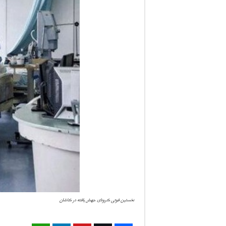
ف
ا
ر
س
ن
ی
و
ز
2
نخستین فوتی کرونای جهش یافته در کاشان
4