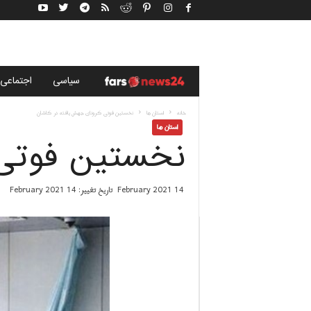
خ
سياسى
اجتماعی
ب
خانه
استان ها
نخستین فوتی کرونای جهش یافته در کاشان
استان ها
نخستین فوتی 
ر
گ
14 February 2021
تاریخ تغییر: 14 February 2021
ز
ا
ر
ی