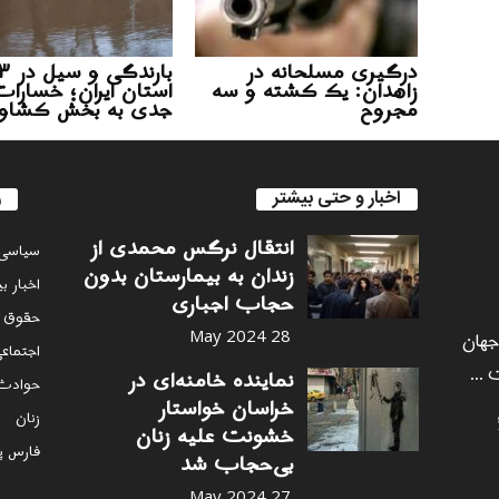
درگیری مسلحانه در
بارندگی و
زاهدان: یک کشته و سه
استان ایران؛ خسارا
مجروح
جدی به بخش کشاو
اخبار و حتی بیشتر
ر
انتقال نرگس محمدی از
سياسى
زندان به بیمارستان بدون
اخبار ب
حجاب اجباری
حقوق 
 جهان
28 May 2024
اجتماع
 ...
نماینده خامنه‌ای در
حوادث
خراسان خواستار
زنان
خشونت علیه زنان
فارس پ
بی‌حجاب شد
27 May 2024