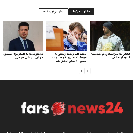
مقالات مرتبط
بیش از نویسنده
تظاهرات بین‌المللی در حمایت
حکم اعدام بابک زنجانی با
محکومیت به اعدام برای محمود
از توماج صالحی
موافقت رهبری لغو شد و به
مهرابی، زندانی سیاسی
حبس ۲۰ سالی تبدیل شد