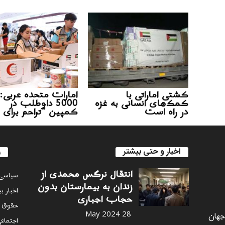
کشتی اماراتی با
امارات متحده عربی:
کمک‌های انسانی به غزه
5000 داوطلب در
در راه است
کمپین “تراحم برای 
اخبار و حتی بیشتر
ر
انتقال نرگس محمدی از
سياسى
زندان به بیمارستان بدون
اخبار ب
حجاب اجباری
حقوق 
 جهان
28 May 2024
اجتماع