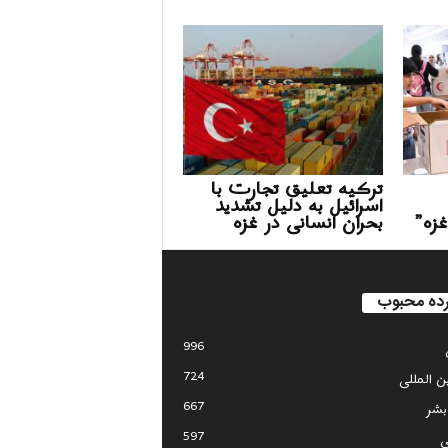
ترکیه تعلیق تجارت با
اسرائیل به دلیل تشدید
غزه”
بحران انسانی در غزه
ده محبوب
996
724
ین المللی
667
بشر
597
ی