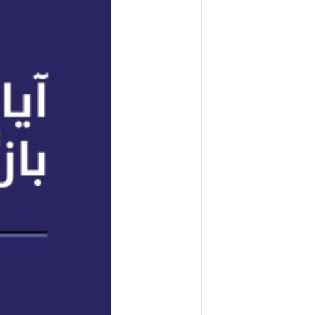
ف
ا
ر
س
ن
ی
و
ز
2
4