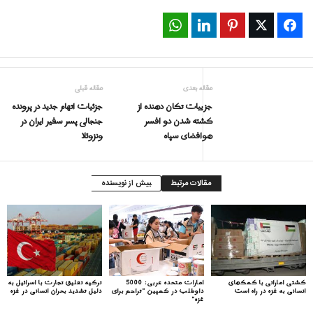
WhatsApp
LinkedIn
Pinterest
Twitter
Facebook
مقاله بعدی
مقاله قبلی
جزييات تكان دهنده از
جزئیات اتهام جدید در پرونده
كشته شدن دو افسر
جنجالی پسر سفیر ایران در
هوافضای سپاه
ونزوئلا
مقالات مرتبط
بیش از نویسنده
کشتی اماراتی با کمک‌های
امارات متحده عربی: 5000
ترکیه تعلیق تجارت با اسرائیل به
انسانی به غزه در راه است
داوطلب در کمپین “تراحم برای
دلیل تشدید بحران انسانی در غزه
غزه”