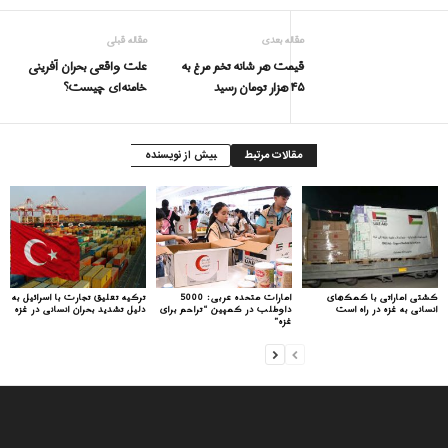
مقاله بعدی
مقاله قبلی
قیمت هر شانه تخم مرغ به
علت واقعی بحران آفرینی
۴۵ هزار تومان رسید
خامنه‌ای چیست؟
مقالات مرتبط
بیش از نویسنده
کشتی اماراتی با کمک‌های
امارات متحده عربی: 5000
ترکیه تعلیق تجارت با اسرائیل به
انسانی به غزه در راه است
داوطلب در کمپین “تراحم برای
دلیل تشدید بحران انسانی در غزه
غزه”