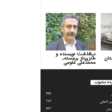
درگذشت نویسنده و
تان
طنزپرداز برجسته،
محمدعلی علومی
ده محبوب
996
724
ین المللی
667
بشر