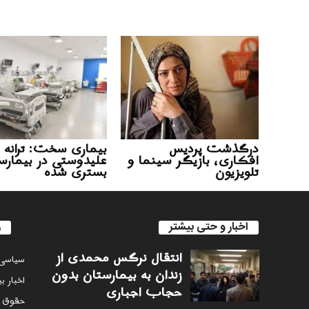
درگذشت پردیس
بیماری سخت: ترانه
افکاری، بازیگر سینما و
علیدوستی در بیمارس
تلویزیون
بستری شده
اخبار و حتی بیشتر
ر
انتقال نرگس محمدی از
سياسى
زندان به بیمارستان بدون
اخبار ب
حجاب اجباری
حقوق 