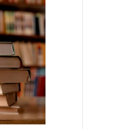
ف
ا
ر
س
ن
ی
و
ز
2
4