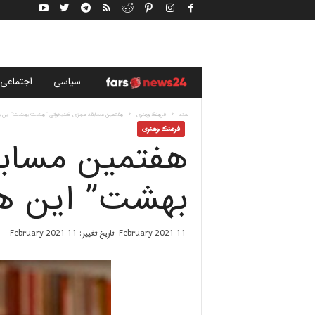
خ
سياسى
اجتماعی
ب
خانه
فرهنگ وهنری
هفتمین مسابقه مجازی کتابخوانی “هشت بهشت” این هف
فرهنگ وهنری
هفتمین مساب
ر
گ
بهشت” این هف
ز
11 February 2021
تاریخ تغییر: 11 February 2021
ا
ر
ی