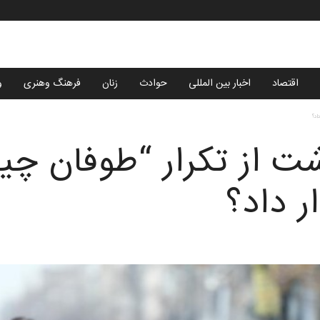
اقتصاد
اخبار بین المللی
حوادث
زنان
فرهنگ وهنری
و
اد؟
شت از تکرار “طوفان چی
ر داد؟