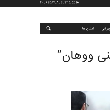
THURSDAY, AUGUST 6, 2026
رزشی
استان ها
نی ووهان”