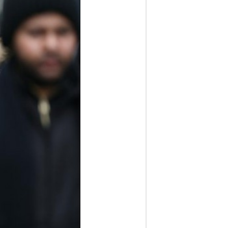
ف
ا
ر
س
ن
ی
و
ز
2
4