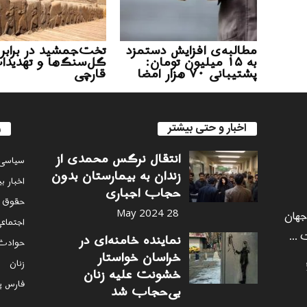
مطالبه‌ی افزایش دستمزد
تخت‌جمشید در برابر
به ۱۵ میلیون تومان:
گل‌سنگ‌ها و تهدید
پشتیبانی ۷۰ هزار امضا
قارچی
اخبار و حتی بیشتر
ر
انتقال نرگس محمدی از
سياسى
زندان به بیمارستان بدون
اخبار ب
حجاب اجباری
حقوق 
 جهان
28 May 2024
اجتماع
 ...
نماینده خامنه‌ای در
حوادث
خراسان خواستار
زنان
خشونت علیه زنان
فارس پ
بی‌حجاب شد