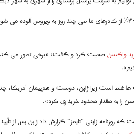
 توانیم به سرعت پرسنل پرستاری را از شهری به شهر دی
وی همچنین توضیح داد: «وقتی ۳۰٪ از كادرهای ما طی چند روز به ویرو
ید واکسن
صحبت کرد و گفت: «برخی تصور می کنند 
یم».
ها غلط است زیرا ژاپن، دوست و هم‌پیمان آمریکا، چند
کسن را به مقدار محدود خریداری کرد».
ه روزنامه ژاپنی “تایمز” گزارش داد ژاپن پس از تأیید 