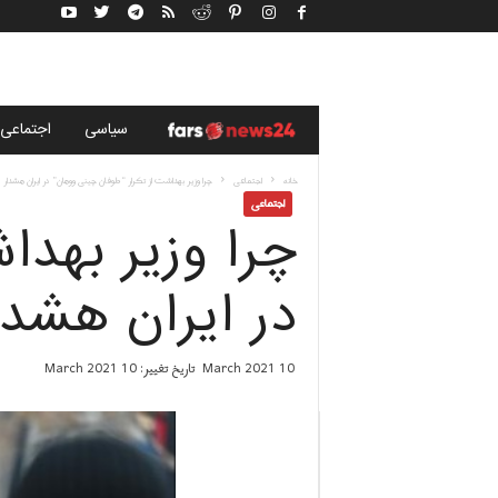
خ
سياسى
اجتماعی
ب
خانه
اجتماعی
چرا وزیر بهداشت از تکرار “طوفان چینی ووهان” در ایران هشدار د
اجتماعی
چرا وزیر بهدا
ر
گ
در ایران هشدا
ز
10 March 2021
تاریخ تغییر: 10 March 2021
ا
ر
ی