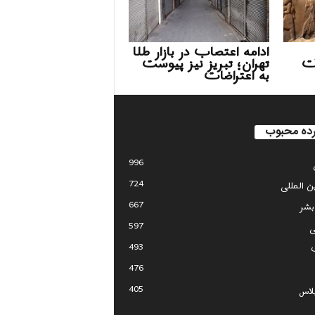
ادامه اعتصاب در بازار طلا
ات
تهران؛ تبریز نیز پیوست
به اعتراضات
ده محبوب
996
724
ین المللی
667
بشر
597
ی
493
476
405
لاس