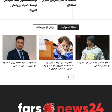
استقلال
توسط کمیته بین‌المللی
المپیک
مقالات مرتبط
بیش از نویسنده
تظاهرات بین‌المللی در حمایت
حکم اعدام بابک زنجانی با
محکومیت به اعدام برای محمود
از توماج صالحی
موافقت رهبری لغو شد و به
مهرابی، زندانی سیاسی
حبس ۲۰ سالی تبدیل شد