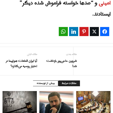
امینی
و “صدها خواسته فراموش شده دیگر”
ایستادند.
WhatsApp
LinkedIn
Pinterest
Twitter
Facebook
مقاله بعدی
مقاله قبلی
شروین حاجی‌پور بازداشت
آيا ایران قطعات هواپیما در
شد!
اختیار روسیه می‌گذارد؟
مقالات مرتبط
بیش از نویسنده