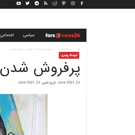
خ
سياسى
اجتماعی
ب
خانه
فرهنگ وهنری
پرفروش شدن کتاب خاطرات «ویل اسمیت»
فرهنگ وهنری
پرفروش شدن 
ر
گ
23 June 2021
تاریخ تغییر: 23 June 2021
ز
ا
ر
ی