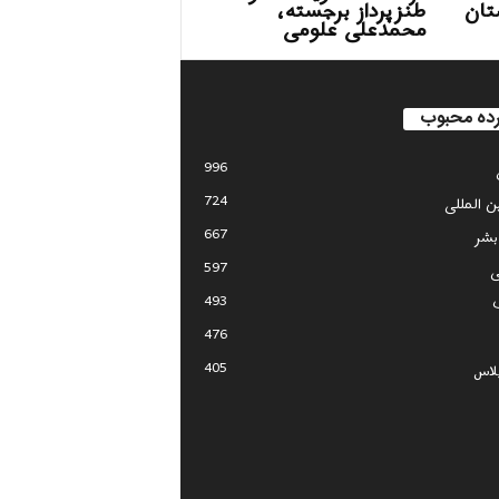
تان
طنزپرداز برجسته،
محمدعلی علومی
ده محبوب
996
724
ین المللی
667
بشر
597
ی
493
476
405
لاس