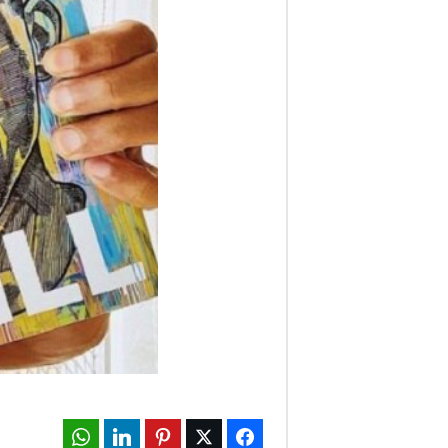
ف
ا
ر
س
ن
ی
و
ز
2
4
WhatsApp
LinkedIn
Pinterest
Twitter
Facebook