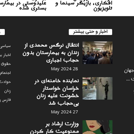
افکاری، بازیگر سینما و
علیدوستی در بیمارس
تلویزیون
بستری شده
اخبار و حتی بیشتر
ر
انتقال نرگس محمدی از
سياسى
زندان به بیمارستان بدون
اخبار ب
حجاب اجباری
حقوق 
 جهان
28 May 2024
اجتماع
 ...
نماینده خامنه‌ای در
حوادث
خراسان خواستار
زنان
خشونت علیه زنان
فارس پ
بی‌حجاب شد
27 May 2024
وزارت ارشاد بر
ممنوعیت کار کردن