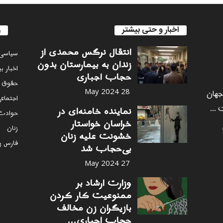
اخبار و حتی بیشتر
ر
انتقال نرگس محمدی از
سياسى
زندان به بیمارستان بدون
اخبار ب
حجاب اجباری
حقوق 
 جهان
28 May 2024
اجتماع
 ...
نماینده خامنه‌ای در
حوادث
خراسان خواستار
زنان
خشونت علیه زنان
فارس پ
بی‌حجاب شد
27 May 2024
وزارت ارشاد بر
ممنوعیت کار کردن
بازیگران زن مخالف
حجاب اجباری...