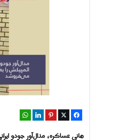
ف
ا
ر
س
ن
ی
و
ز
WhatsApp
LinkedIn
Pinterest
Twitter
Facebook
2
4
هانی عساکره، مدال‌آور جودو ایرا