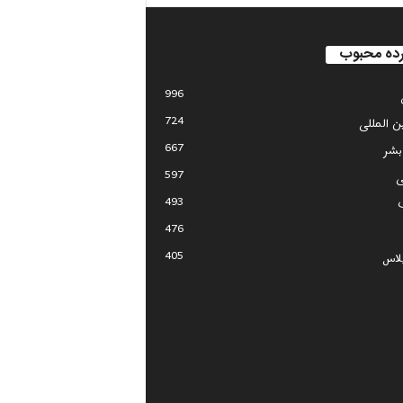
ده محبوب
996
724
ین المللی
667
بشر
597
ی
493
476
405
لاس