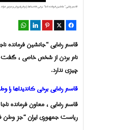
قاسم رضایی "جانشین فرمانده ناجا" برخی کاندیداها را وطن‌فروش و مزدور خواند
WhatsApp
LinkedIn
Pinterest
Twitter
Facebook
قاسم رضایی “جانشین فرمانده ناجا
نام بردن از شخص خاصی ، گفت که
چیزی ندارد.
قاسم رضایی برخی کاندیداها را وط
قاسم رضایی ، معاون فرمانده ناج
ریاست جمهوری ایران “جز وطن ف