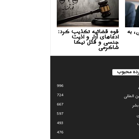
، به
قوه قضائیه تکذیب کرد:
ادعاهای آزار و اذیت
جنسی و قتل نیکا
شاکرمی
ده محبوب
996
724
ین المللی
667
بشر
597
ی
493
476