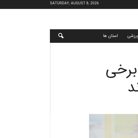
SATURDAY, AUGUST 8, 2026
رزشی
استان ها
برخی
د