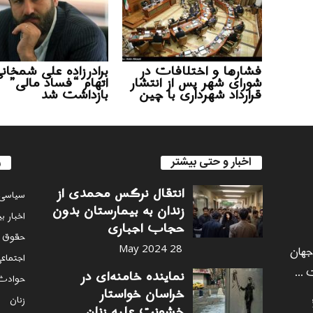
فشارها و اختلافات در
برادرزاده علی شمخانی
شورای شهر پس از انتشار
اتهام “فساد مالی”
قرارداد شهرداری با چین
بازداشت شد
اخبار و حتی بیشتر
ر
انتقال نرگس محمدی از
سياسى
زندان به بیمارستان بدون
اخبار ب
حجاب اجباری
حقوق 
 جهان
28 May 2024
اجتماع
 ...
نماینده خامنه‌ای در
حوادث
خراسان خواستار
زنان
خشونت علیه زنان