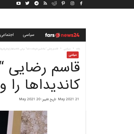
خ
سياسى
اجتماعی
ب
خانه
سياسى
قاسم رضایی “جانشین فرمانده ناجا” برخی کاندیداها را وطن‌فروش 
سياسى
قاسم رضایی “ج
ر
گ
کاندیداها را 
ز
21 May 2021
تاریخ تغییر: 20 May 2021
ا
ر
ی