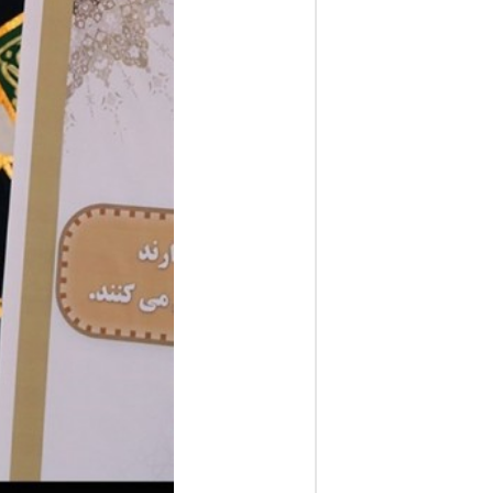
ف
ا
ر
س
ن
ی
و
ز
2
4