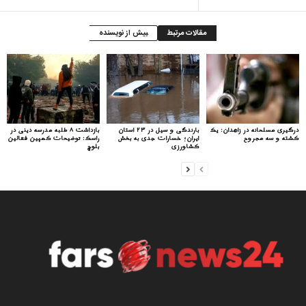
مقالات مرتبط
بیش از نویسنده
درگیری مسلحانه در زاهدان: یک
بارندگی و سیل در ۲۳ استان
بازداشت ۸ طلبه مدرسه دینی در
کشته و سه مجروح
ایران؛ خسارات جدی به بخش
راسک: توضیحات کمپین فعالین
کشاورزی
بلوچ