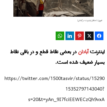
فوری/ اختلال اینترنت در آبادان!
WhatsApp
LinkedIn
Pinterest
Twitter
Facebook
اینترنت
آبادان
در بعضی نقاط قطع و در باقی نقاط
بسیار ضعیف شده است.
https://twitter.com/1500tasvir/status/15290
15352797143040?
s=20&t=yAn_9I7fciEEWECzQh9vxA