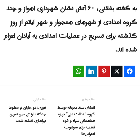
به گفته بغلانی، ۶۰ آتش نشان شهرداری اهواز و چند
گروه امدادی از شهرهای همجوار و شهر ایلام از روز
گذشته برای تسریع در عملیات امدادی به آبادان اعزام
شده اند.
WhatsApp
LinkedIn
Pinterest
Twitter
Facebook
مقاله بعدی
مقاله قبلی
افشای سند محرمانه توسط
فوری: دو خلبان در سقوط
گروه “عدالت علی” درباره
جنگنده ارتش حین تمرین
هماهنگی سپاه و قوه
تیراندازی کشته شدند
قضاییه برای سرکوب
اعتراض‌ها!