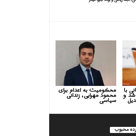
نی، نابغه ریاضی و برنده جایزه فیلدز
ی با
محکومیت به اعدام برای
شد و
محمود مهرابی، زندانی
 تبدیل
سیاسی
ده محبوب