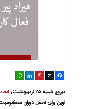
ف
ا
ر
س
ن
ی
و
WhatsApp
LinkedIn
Pinterest
Twitter
Facebook
ز
دیروز، شنبه ۲۵ اردیبهشت،
اتحاد
2
اوین برای تحمل دوران محکومی
4