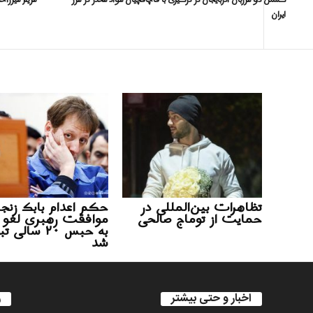
کشتن دو مرزبان آذربایجان در درگیری با قاچاقچیان مواد مخدر در مرز
مریم میرزاخا
ایران
تظاهرات بین‌المللی در
حکم اعدام بابک زنجان
حمایت از توماج صالحی
موافقت رهبری لغو 
به حبس ۲۰ سالی
شد
اخبار و حتی بیشتر
ر