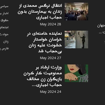
انتقال نرگس محمدی از
سياسى
زندان به بیمارستان بدون
اخبار ب
حجاب اجباری
حقوق 
 جهان
28 May 2024
اجتماع
 ...
نماینده خامنه‌ای در
حوادث
خراسان خواستار
زنان
خشونت علیه زنان
فارس پ
بی‌حجاب شد
27 May 2024
وزارت ارشاد بر
ممنوعیت کار کردن
بازیگران زن مخالف
حجاب اجباری...
24 May 2024