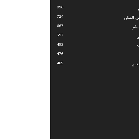
996
724
ین المللی
667
بشر
597
ی
493
476
405
لاس