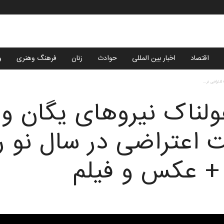
اقتصاد
اخبار بین المللی
حوادث
زنان
فرهنگ وهنری
و
عتراضی در...
لناک نیروهای یگان وی
اعتراضی در سال نو را 
 + عکس و فیلم