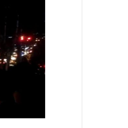
ف
ا
ر
س
ن
ی
و
ز
2
4