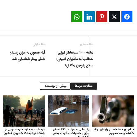
WhatsApp
LinkedIn
Pinterest
Twitter
Facebook
مقاله بعدی
مقاله قبلی
بیانیه ۱۰۰ سینماگر ایرانی
آبله میمون به ایران رسيد؛
خطاب به ماموران امنیتی:
شش بیمار شناسایی شد
سلاح را زمین بگذارید
مقالات مرتبط
بیش از نویسنده
درگیری مسلحانه در زاهدان: یک
بارندگی و سیل در ۲۳ استان
بازداشت ۸ طلبه مدرسه دینی در
کشته و سه مجروح
ایران؛ خسارات جدی به بخش
راسک: توضیحات کمپین فعالین
کشاورزی
بلوچ