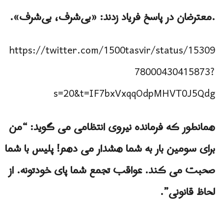
.معترضان در پاسخ فریاد زدند: «بی‌شرف، بی‌شرف».
https://twitter.com/1500tasvir/status/15309
78000430415873?
s=20&t=IF7bxVxqqOdpMHVT0J5Qdg
همانطور که فرمانده نیروی انتظامی می گوید: “من
برای سومین بار به شما هشدار می دهم! پلیس با شما
صحبت می کند. عواقب تجمع شما پای خودتونه. از
لحاظ قانونی”.