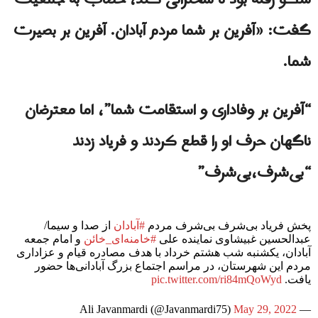
سکو رفته بود تا سخنرانی کند، خطاب به جمعیت
گفت: «آفرین بر شما مردم آبادان. آفرین بر بصیرت
شما.
“آفرین بر وفاداری و استقامت شما”، اما معترضان
ناگهان حرف او را قطع کردند و فریاد زدند
“بی‌شرف،بی‌شرف”
پخش فریاد بی‌شرف بی‌شرف مردم
#آبادان
از صدا و سیما/
عبدالحسین غبیشاوی نماینده علی
#خامنه‌ای_خائن
و امام جمعه
آبادان، یکشنبه شب هشتم خرداد با هدف مصادره قیام و عزاداری
مردم این شهرستان، در مراسم اجتماع بزرگ آبادانی‌ها حضور
یافت.
pic.twitter.com/ri84mQoWyd
May 29, 2022
— Ali Javanmardi (@Javanmardi75)