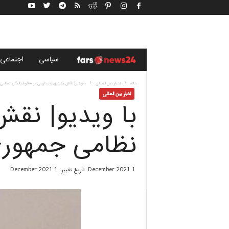
خ
سياسى
اجتماعی
ب
خانه
اخبار بین المللی
با ویدیو| نقش کشورهای خارجی در سقوط بالگرد نظام
اخبار بین المللی
با ویدیو| نق
ر
گ
نظامی جمهور
ز
1 December 2021
تاریخ تغییر: 1 December 2021
ا
ر
ی