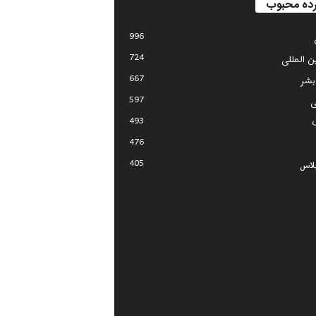
ده محبوب
996
724
ین المللی
667
بشر
597
ی
493
476
405
لاس