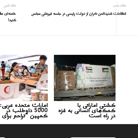
مقاله بعدی
مقاله قبلی
انتقادات شدیدالحن نادران از دولت رئیسی در جلسه غیرعلنی مجلس
خامنه‌ای ع
کنید!
کشتی اماراتی با
امارات متحده عربی:
کمک‌های انسانی به غزه
5000 داوطلب در
در راه است
کمپین “تراحم برای 