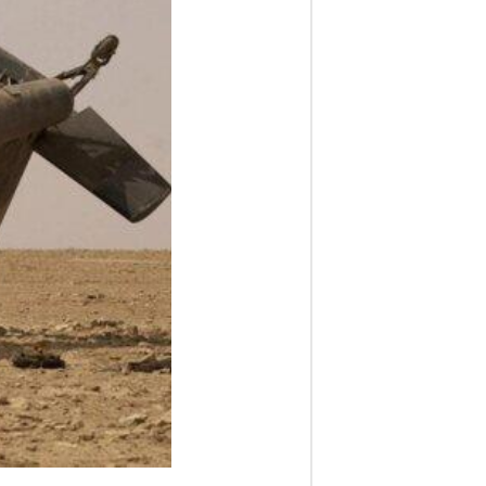
ف
ا
ر
س
ن
ی
و
ز
2
4