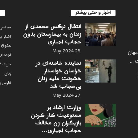
اخبار و حتی بیشتر
ر
انتقال نرگس محمدی از
سياسى
زندان به بیمارستان بدون
اخبار ب
حجاب اجباری
حقوق 
 جهان
28 May 2024
اجتماع
 ...
نماینده خامنه‌ای در
حوادث
خراسان خواستار
زنان
خشونت علیه زنان
فارس پ
بی‌حجاب شد
27 May 2024
وزارت ارشاد بر
ممنوعیت کار کردن
بازیگران زن مخالف
حجاب اجباری...