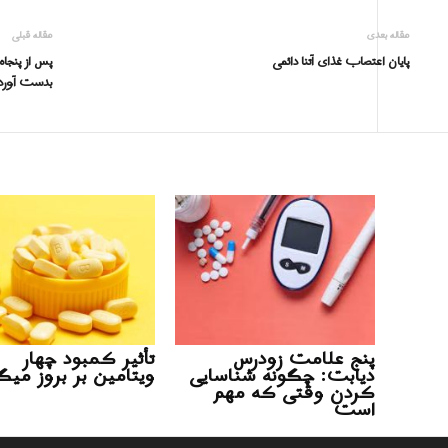
مقاله بعدی
مقاله قبلی
پایان اعتصاب غذاى آتنا دائمی
پس از پنجاه
بدست آورد
پنج علامت زودرس
تأثیر کمبود چهار
دیابت: چگونه شناسایی
ویتامین بر بروز می
کردن وقتی که مهم
است