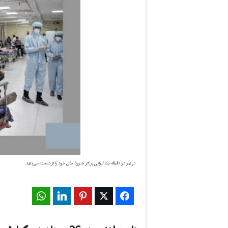
ف
ا
ر
س
ن
ی
و
در هر دو دقیقه یک ایرانی بر اثر کرونا جان خود را از دست می‌دهد
ز
2
WhatsApp
LinkedIn
Pinterest
Twitter
Facebook
4