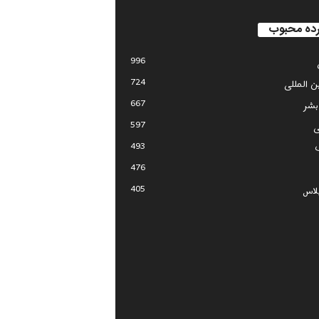
ده محبوب
996
724
ین المللی
667
بشر
597
ی
493
476
405
لاس