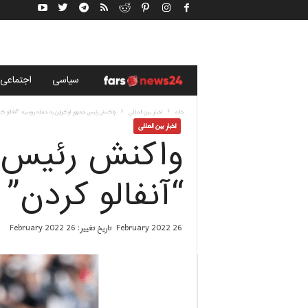
خ
سياسى
اجتماعی
ب
خانه
اخبار بین المللی
واکنش رئیس جمهور اوکراین به حمله روسیه: “آنفالو کر
اخبار بین المللی
واکنش رئیس ج
ر
گ
“آنفالو کردن” 
ز
26 February 2022
تاریخ تغییر: 26 February 2022
ا
ر
ی