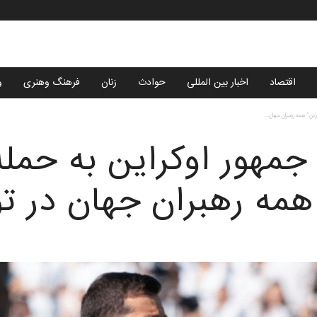
اقتصاد
اخبار بین المللی
حوادث
زنان
فرهنگ وهنری
و
دن” همه رهبران جهان...
مهور اوکراین به حمله
همه رهبران جهان در تو