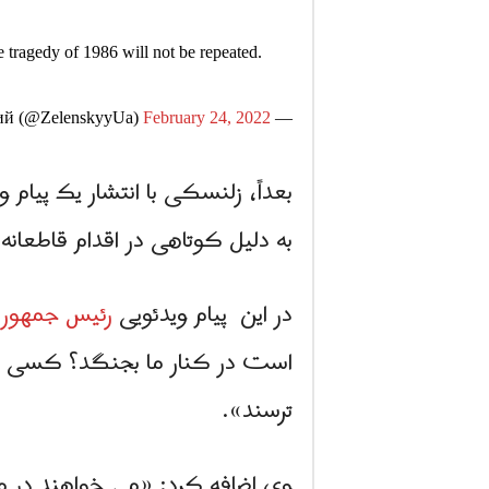
he tragedy of 1986 will not be repeated.
February 24, 2022
— Volodymyr Zelenskyy / Володимир Зеленський (@ZelenskyyUa)
بعداً، زلنسکی با انتشار یک پیا
به دلیل کوتاهی در اقدام قاطعانه
در این پیام ویدئویی
رئیس جمهور ا
است در کنار ما بجنگد؟ کسی را 
ترسند».
وی اضافه کرد: «می خواهند در