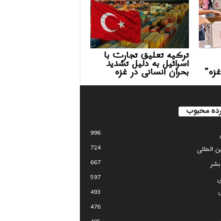
ترکیه تعلیق تجارت با
اسرائیل به دلیل تشدید
غزه”
بحران انسانی در غزه
ده محبوب
996
724
ین المللی
667
بشر
597
ی
493
476