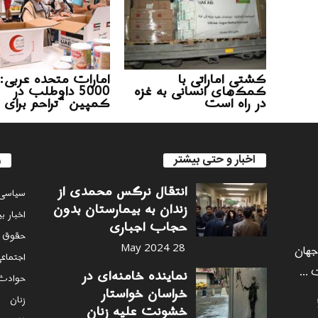
کشتی اماراتی با
امارات متحده عربی:
کمک‌های انسانی به غزه
5000 داوطلب در
در راه است
کمپین “تراحم برای 
اخبار و حتی بیشتر
ر
انتقال نرگس محمدی از
سياسى
زندان به بیمارستان بدون
اخبار ب
حجاب اجباری
حقوق 
 جهان
28 May 2024
اجتماع
 ...
نماینده خامنه‌ای در
حوادث
خراسان خواستار
زنان
خشونت علیه زنان