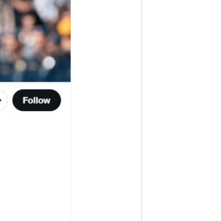
ف
ا
ر
س
ن
ی
و
ز
2
4