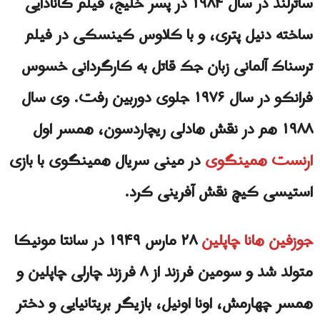
ساترلند در سال ۱۹۸۴ در پسر خلیج، فیلم کانادایی
ساخته دنیل پتری، و با کلاوس کینسکی در فیلم
ترسناک آلمانی زبان جک قاتل به کارگردانی خسوس
فرانکو در سال ۱۹۷۶ جلوی دوربین رفت. وی سال
۱۹۸۸ هم در نقش هادلی ریچاردسون، همسر اول
ارنست همینگوی
در مینی سریال همینگوی با بازی
استیسی کیچ نقش آفرینی کرد.
جوزفین هانا چاپلین
۲۸ مارس ۱۹۴۹ در سانتا مونیکا
متولد شد و سومین فرزند از ۸ فرزند چارلی چاپلین و
همسر چهارمش، اونا اونیل، بازیگر بریتانیایی و دختر