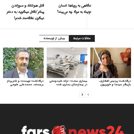
نگاهی به رویاها: انسان
قتل هولناک و سوزاندن
نزدیک به مرگ چه می‌بیند؟
پیکر/قاتل میگوید: به دختر
دیگری علاقه‌مند شدم!
مقالات مرتبط
بیش از نویسنده
درگذشت پردیس افکاری،
بیماری سخت: ترانه علیدوستی
درگذشت نویسنده و طنزپرداز
بازیگر سینما و تلویزیون
در بیمارستان بستری شده
برجسته، محمدعلی علومی