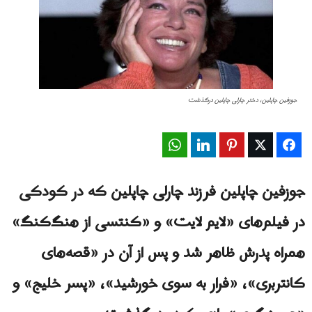
جوزفین چاپلین، دختر چارلی چاپلین درگذشت
WhatsApp
LinkedIn
Pinterest
Twitter
Facebook
جوزفین چاپلین فرزند چارلی چاپلین که در کودکی
در فیلم‌های «لایم لایت» و «کنتسی از هنگ‌کنگ»
همراه پدرش ظاهر شد و پس از آن در «قصه‌های
کانتربری»، «فرار به سوی خورشید»، «پسر خلیج» و