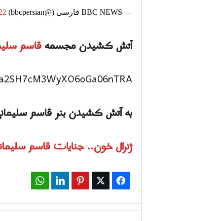
— BBC NEWS فارسی (@bbcpersian)
22
آتش کشیدن مجسمه
قاسم سلیم
0&t=a2SH7cM3WyXO6oGa06nTRA
به آتش کشیدن بنر قاسم سلیمانی در ا
ژنرال خون.. جنایات قاسم سلیمان
WhatsApp
LinkedIn
Pinterest
Twitter
Facebook