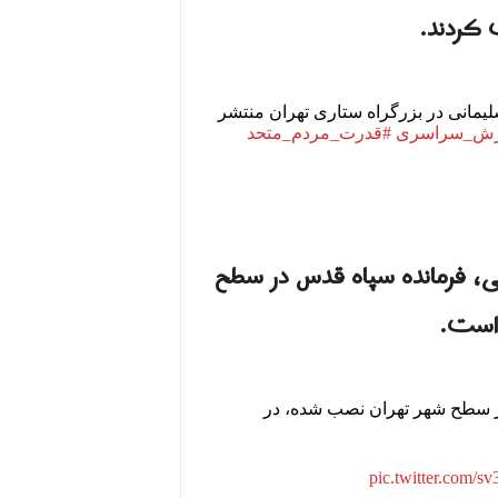
 کردند.
زدن بنری با تصویر قاسم سلیمانی در بزرگراه ستاری تهران منتشر
زش_سراسری
#قدرت_مردم_متحد
ی، فرمانده سپاه قدس در سطح
 است.
ر سطح شهر تهران نصب شده، در
pic.twitter.com/