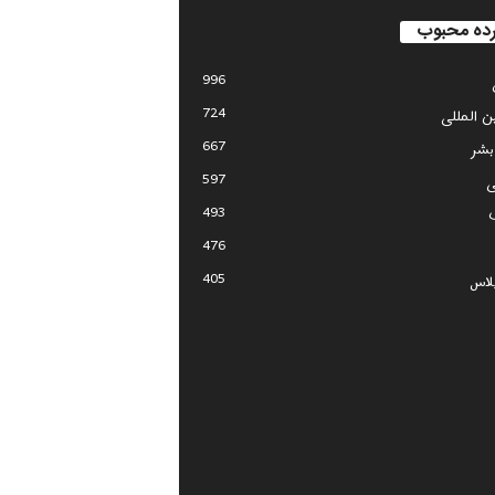
ده محبوب
996
724
ین المللی
667
بشر
597
ی
493
476
405
لاس