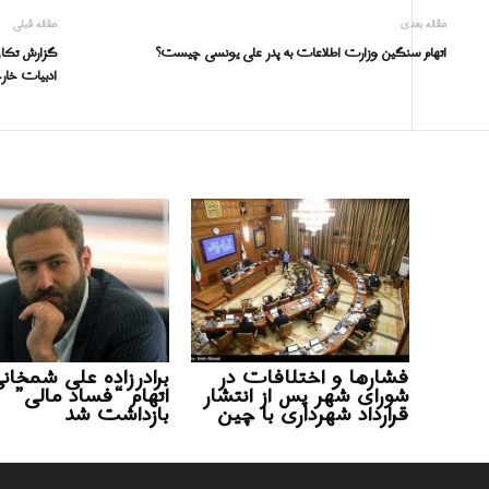
مقاله بعدی
مقاله قبلی
اتهام سنگین وزارت اطلاعات به پدر علی یونسی چیست؟
گزارش تکان 
ادبیات خار
فشارها و اختلافات در
برادرزاده علی شمخانی
شورای شهر پس از انتشار
اتهام “فساد مالی”
قرارداد شهرداری با چین
بازداشت شد