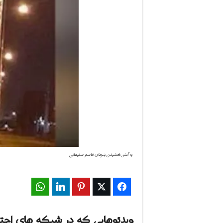
ف
ا
ر
س
ن
ی
و
به آتش کشیدن بنرهای قاسم سلیمانی
ز
2
WhatsApp
LinkedIn
Pinterest
Twitter
Facebook
4
ویدئوهایی که در شبکه های اجت