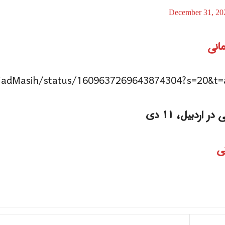
December 31, 20
انی
inejadMasih/status/1609637269643874304?s=2
ردبیل، ١١ دی
ی