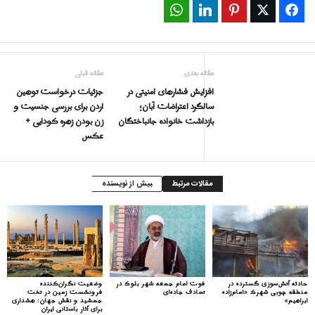
WhatsApp
LinkedIn
Pinterest
Twitter
Facebook
مقاله بعدی
مقاله قبلی
افزایش فشارهای امنیتی در
جزئیات درخواست توهین
سالگرد اعتراضات آبان؛
اردن برای بررسی جنسیت و
بازداشت خانواده جانباختگان
زن بودن زهره کودایی +
عکس
مقالات مرتبط
بیش از نویسنده
حادثه آتش‌سوزی گسترده در
فوت امام جمعه شهر بلوک در
وضعیت نگران‌کننده
منطقه چوبی شهرک «امام‌زاده
تصادف جاده‌ای
فرونشست زمین در تخت
ابراهیم»
جمشید و نقش جهان: هشداری
برای آثار باستانی ایران