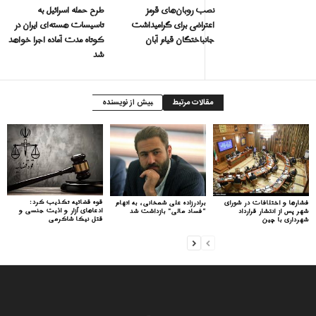
نصب روبان‌های قرمز
طرح حمله اسرائیل به
اعتراضی برای گرامیداشت
تاسیسات هسته‌ای ایران در
جانباختگان قیام آبان
کوتاه مدت آماده اجرا خواهد
شد
مقالات مرتبط
بیش از نویسنده
قوه قضائیه تکذیب کرد:
فشارها و اختلافات در شورای
برادرزاده علی شمخانی، به اتهام
ادعاهای آزار و اذیت جنسی و
شهر پس از انتشار قرارداد
“فساد مالی” بازداشت شد
قتل نیکا شاکرمی
شهرداری با چین