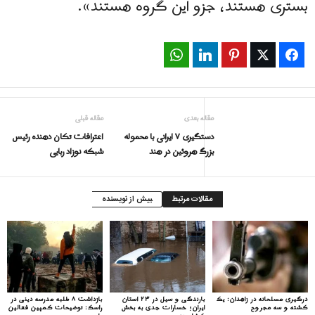
بستری هستند، جزو این گروه هستند».
WhatsApp
LinkedIn
Pinterest
Twitter
Facebook
مقاله بعدی
مقاله قبلی
دستگیری ۷ ایرانی با محموله
اعترافات تكان دهنده رئیس
بزرگ هروئین در هند
شبکه نوزاد ربایی
مقالات مرتبط
بیش از نویسنده
درگیری مسلحانه در زاهدان: یک
بارندگی و سیل در ۲۳ استان
بازداشت ۸ طلبه مدرسه دینی در
کشته و سه مجروح
ایران؛ خسارات جدی به بخش
راسک: توضیحات کمپین فعالین