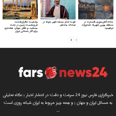
حادثه آتش‌سوزی گسترده در
فوت امام جمعه شهر بلوک در
وضعیت نگران‌کننده
منطقه چوبی شهرک «امام‌زاده
تصادف جاده‌ای
فرونشست زمین در تخت
ابراهیم»
جمشید و نقش جهان: هشداری
برای آثار باستانی ایران
خبرگزاری فارس نیوز 24 سرعت و دقت در انتشار اخبار ؛ نگاه تحلیلی
به مسائل ایران و جهان ؛ و همه چیز مربوط به ایران شبانه روزی است
...