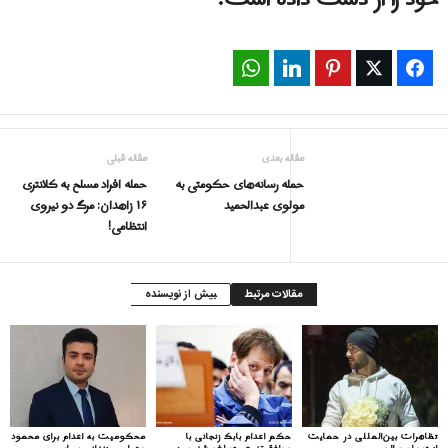
خود را از دست داده است.
WhatsApp
LinkedIn
Pinterest
Twitter
Facebook
مقاله بعدی
مقاله قبلی
حمله رسانه‌های حکومتی به
حمله افراد مسلح به کلانتری
مولوی عبدالحمید
۱۶ زاهدان: مرگ دو نیروی
انتظامی!
مقالات مرتبط
بیش از نویسنده
تظاهرات بین‌المللی در حمایت
حکم اعدام بابک زنجانی با
محکومیت به اعدام برای محمود