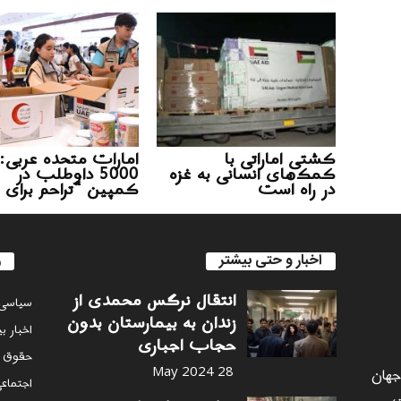
کشتی اماراتی با
امارات متحده عربی:
کمک‌های انسانی به غزه
5000 داوطلب در
در راه است
کمپین “تراحم برای 
اخبار و حتی بیشتر
ر
انتقال نرگس محمدی از
سياسى
زندان به بیمارستان بدون
اخبار ب
حجاب اجباری
حقوق 
 جهان
28 May 2024
اجتماع