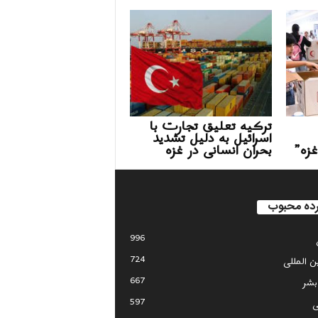
ترکیه تعلیق تجارت با
اسرائیل به دلیل تشدید
غزه”
بحران انسانی در غزه
ده محبوب
996
724
ین المللی
667
بشر
597
ی