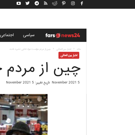
خ
سياسى
اجتماعی
ب
خانه
اخبار بین المللی
چین از مردم خواست مواد غذایی ذخیره کنند
اخبار بین المللی
چین از مردم 
ر
گ
5 November 2021
تاریخ تغییر: 5 November 2021
ز
ا
ر
ی