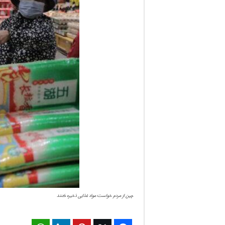
ف
ا
ر
س
ن
ی
و
ز
2
چین از مردم خواست مواد غذایی ذخیره کنند
4