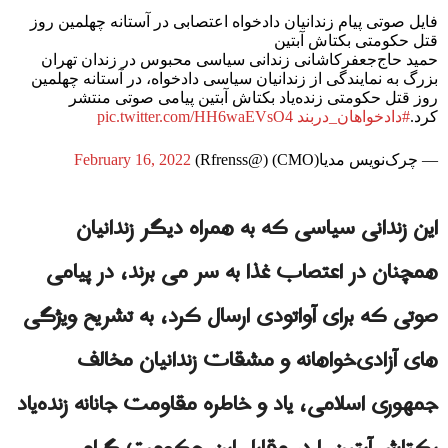
فایل صوتی پیام زندانیان دادخواه اعتصابی در آستانه چهلمین روز
قتل حکومتی بکتاش آبتین
حمید حاج‌جعفرکاشانی زندانی سیاسی محبوس در زندان تهران
بزرگ به نمایندگی از زندانیان سیاسی دادخواه، در آستانه چهلمین
روز قتل حکومتی زنده‌یاد بکتاش آبتین پیامی صوتی منتشر
کرد.
#دادخواهان_دربند
pic.twitter.com/HH6waEVsO4
— چرک‌نویس مدیا(CMO) (@Rfrenss)
February 16, 2022
این زندانی سیاسی که به همراه دیگر زندانیان
همچنان در اعتصاب غذا به سر می برند، در پیامی
صوتی که برای آواتودی ارسال کرد، به تشریح ویژگی
های آزادی‌خواهانه و مشقات زندانیان مخالف
جمهوری اسلامی، یاد و خاطره مقاومت جانانه زنده‌یاد