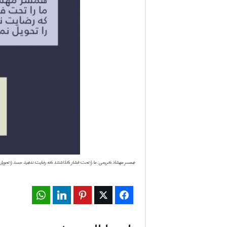
ف
ا
ر
س
ن
ی
و
همسر مهشاد کریمی: ما را تحت فشار گذاشتند که رضایت ندهید جسد را تحویل
ز
2
WhatsApp
LinkedIn
Pinterest
Twitter
Facebook
4