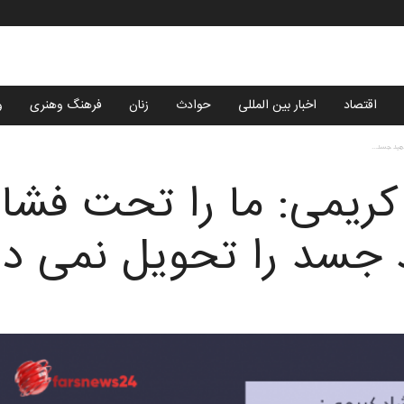
اقتصاد
اخبار بین المللی
حوادث
زنان
فرهنگ وهنری
و
ید جسد...
ریمی: ما را تحت فشار
جسد را تحویل نمی د