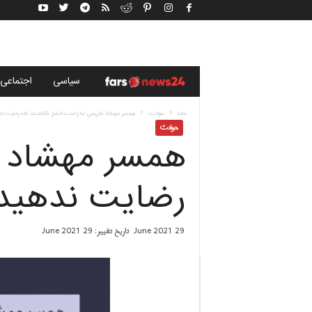
خ
سياسى
اجتماعی
ب
خانه
حوادث
همسر مهشاد کریمی: ما را تحت فشار گذاشتند که رضایت نده
حوادث
همسر مهشاد ک
ر
گ
رضایت ندهید 
ز
29 June 2021
تاریخ تغییر: 29 June 2021
ا
ر
ی