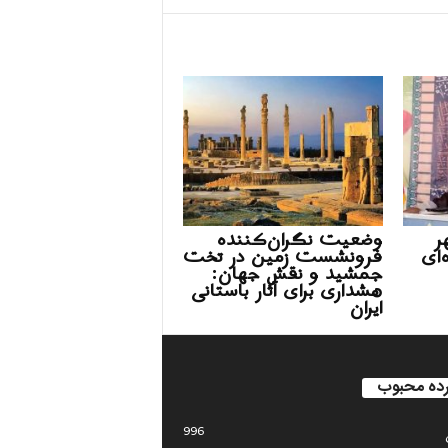
ر
وضعیت نگران‌کننده
‌ای
فرونشست زمین در تخت
جمشید و نقش جهان:
هشداری برای آثار باستانی
ایران
ده محبوب
996