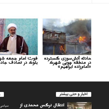
حادثه آتش‌سوزی گسترده
فوت امام جمعه شه
در منطقه چوبی شهرک
بلوک در تصادف جاده
«امام‌زاده ابراهیم»
اخبار و حتی بیشتر
ر
انتقال نرگس محمدی از
سياسى