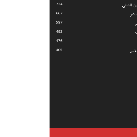
724
ین المللی
667
بشر
597
ی
493
476
405
لاس