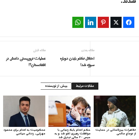
شدند.
WhatsApp
LinkedIn
Pinterest
Twitter
Facebook
مقاله بعدی
مقاله قبلی
اختلال تکلم بایدن دوباره
عملیات تروریستی داعش در
سوژه شد!
افغانستان؟!
مقالات مرتبط
بیش از نویسنده
تظاهرات بین‌المللی در حمایت
حکم اعدام بابک زنجانی با
محکومیت به اعدام برای محمود
از توماج صالحی
موافقت رهبری لغو شد و به
مهرابی، زندانی سیاسی
حبس ۲۰ سالی تبدیل شد