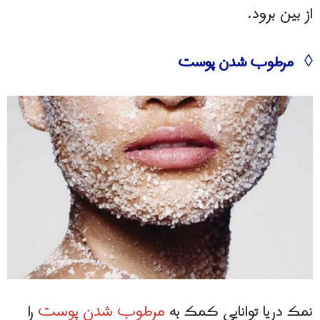
از بین برود.
◊ مرطوب شدن پوست
نمک دریا توانایی کمک به
مرطوب شدن پوست
را