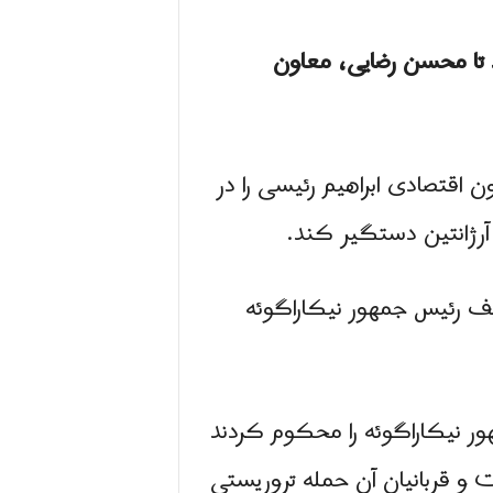
د تا محسن رضایی، معاون
ن اقتصادی ابراهیم رئیسی را در
آرژانتین دستگیر کند.
یف رئیس جمهور نیکاراگوئه
ر نیکاراگوئه را محکوم کردند
 و قربانیان آن حمله تروریستی