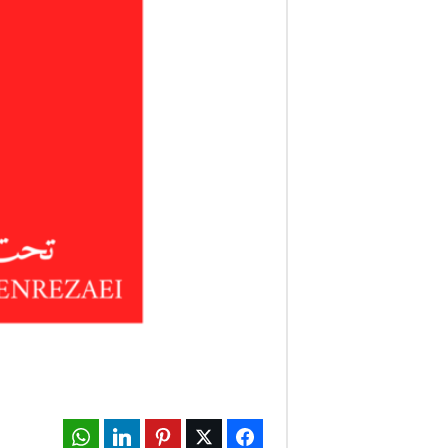
ف
ا
ر
س
ن
ی
و
ز
2
4
WhatsApp
LinkedIn
Pinterest
Twitter
Facebook