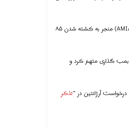
اسرائیل و آرژانتین در بوئنوس‌آیرس (آمیا / AMIA) منجر به کشته شدن ۸۵
این بمب گذاری متهم کرد و
درخواست آرژانتین در “
تذکر