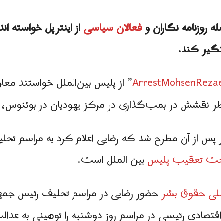
له روزنامه نگاران و
فعالان سیاسی
از اینترپل خواسته ان
تگیر کند.
ArrestMohsenRezae
” از پلیس بین‌الملل خواستند معاو
اطر نقشش در بمب‌گذاری در مرکز یهودیان در بوئنوس، 
ر پس از آن مطرح شد که رضایی اعلام کرد به مراسم تحل
ت تعقیب پلیس
بین الملل است.
للی حقوق بشر
حضور رضایی در مراسم تحلیف رئیس جمهو
تصادی رئیسی در مراسم روز دوشنبه را توهینی به عدالت