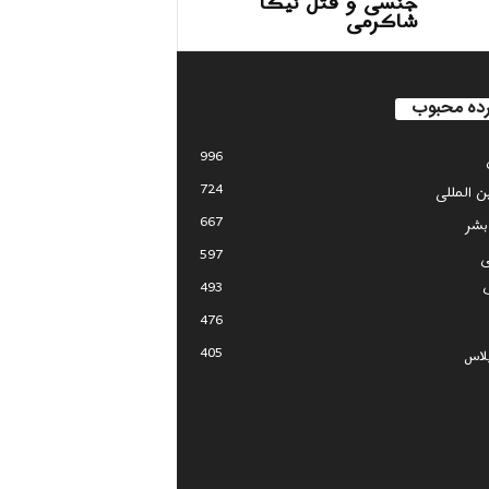
جنسی و قتل نیکا
شاکرمی
ده محبوب
996
724
ین المللی
667
بشر
597
ی
493
476
405
لاس