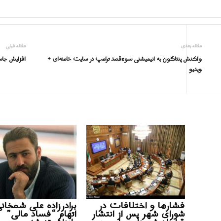
مقاله بعدی
مقاله قبلی
واکنش پنتاگون به انیمیشنی سوءقصد ترامپ در سایت خامنه‌ای +
افزایش جاس
ویدیو
فشارها و اختلافات در
برادرزاده علی شمخانی
شورای شهر پس از انتشار
اتهام “فساد مالی”