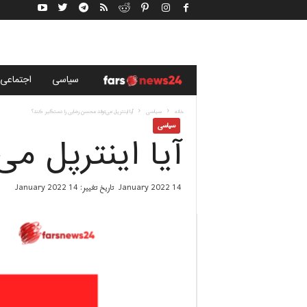
خ
سياسى
اجتماعی
ب
خانه
سياسى
آیا اینترپل می‌تواند محسن رضایی را دستگیر کند؟
سياسى
آیا اینترپل م
ر
گ
14 January 2022
تاریخ تغییر: 14 January 2022
ز
ا
ر
ی