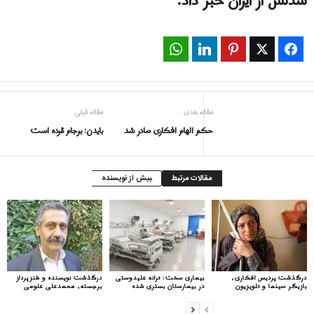
شدنش از ایران خبر داد.
WhatsApp
LinkedIn
Pinterest
Twitter
Facebook
مقاله بعدی
مقاله قبلی
حکم الهام افکاری صادر شد
بایدن: برجام مُرده است
مقالات مرتبط
بیش از نویسنده
درگذشت پردیس افکاری،
بیماری سخت: ترانه علیدوستی
درگذشت نویسنده و طنزپرداز
بازیگر سینما و تلویزیون
در بیمارستان بستری شده
برجسته، محمدعلی علومی