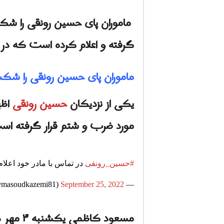
ماموران پای حسین رونقی را شکس
گرفته و اعلام کرده است که در 
ماموران پای حسین رونقی را شکست
يکی از نزدیکان
حسین رونقی
اظه
مورد ضرب و شتم قرار گرفته اس
#حسین_رونقی
در تماس با مادر خود اعلام
September 25, 2022
— Masoud Kazemi (@masoudkazemi81)
مسعود کاظمی یکشنبه ۳ مهر در توئیتی نوشت که آقای رونقی گفته است: «ماموران پای او را شکسته‌اند».