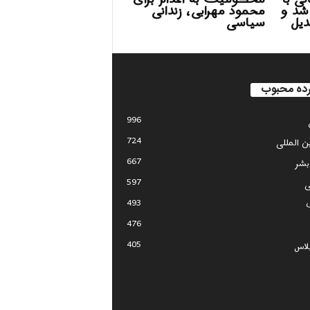
شد و
محمود مهرابی، زندانی
 تبدیل
سیاسی
ده محبوب
996
724
ین المللی
667
بشر
597
ی
493
476
405
لاس