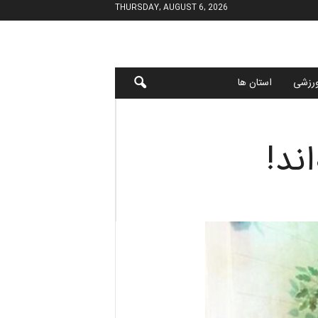
THURSDAY, AUGUST 6, 2026
رزشی
استان ها
ند!