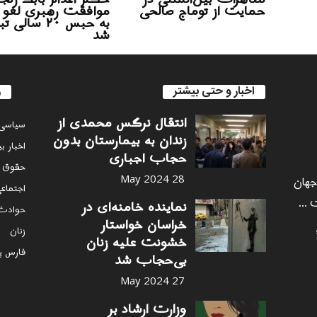
حمایت از توماج صالحی
موافقت رهبری لغو 
به حبس ۲۰ سالی
شد
اخبار و حتی بیشتر
ر
انتقال نرگس محمدی از
سياسى
زندان به بیمارستان بدون
اخبار ب
حجاب اجباری
حقوق 
 جهان
28 May 2024
اجتماع
 ...
نماینده خامنه‌ای در
حوادث
خراسان خواستار
زنان
خشونت علیه زنان
فارس پ
بی‌حجاب شد
27 May 2024
وزارت ارشاد بر