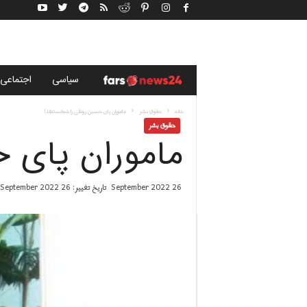
خ
سياسى
اجتماعی
ب
خانه
حقوق بشر
ماموران پای حسین رونقی را شکسته‌اند!
حقوق بشر
ماموران پای ح
ر
گ
26 September 2022
تاریخ تغییر: 26 September 2022
ز
ا
ر
ی