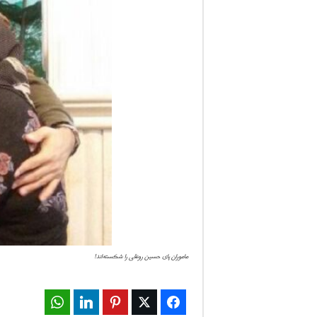
ف
ا
ر
س
ن
ی
و
ز
ماموران پای حسین رونقی را شکسته‌اند!
2
4
WhatsApp
LinkedIn
Pinterest
Twitter
Facebook