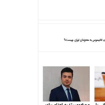
ی انانیموس به معترضان ایران چیست؟
ی با
محکومیت به اعدام برای