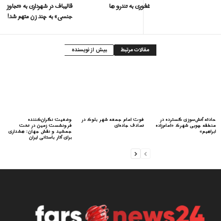
غفوری به تندرو ها
قالیباف در شهرداری به «تجاوز
جنسی» به چند زن متهم شد!
مقالات مرتبط
بیش از نویسنده
حادثه آتش‌سوزی گسترده در
فوت امام جمعه شهر بلوک در
وضعیت نگران‌کننده
منطقه چوبی شهرک «امام‌زاده
تصادف جاده‌ای
فرونشست زمین در تخت
ابراهیم»
جمشید و نقش جهان: هشداری
برای آثار باستانی ایران