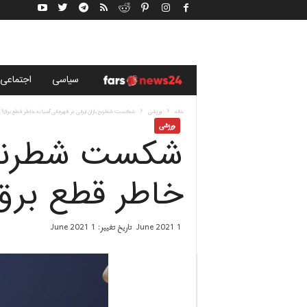
خ
سياسى
اجتماعی
ب
خانه
ورزشی
شکست شطرنج بازان ایرانى در قهرمانی آسیا به خاطر قطع برق!
ورزشی
شکست شطرنج با
ر
گ
خاطر قطع برق
ز
1 June 2021
تاریخ تغییر: 1 June 2021
ا
ر
ی