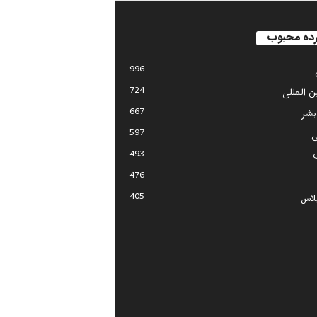
ده محبوب
996
724
ین المللی
667
بشر
597
ی
493
476
405
لاس