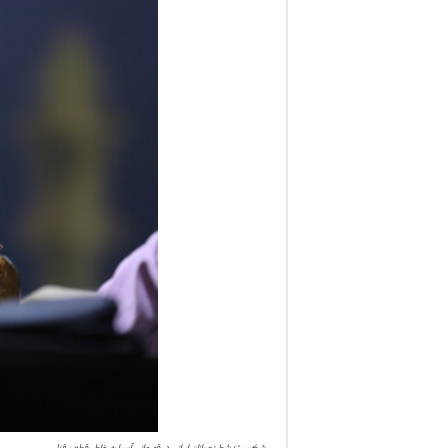
ف
ا
ر
س
ن
ی
و
ز
2
4
شکست شطرنج بازان ایرانى در قهرمانی آسیا به خاطر قطع برق!