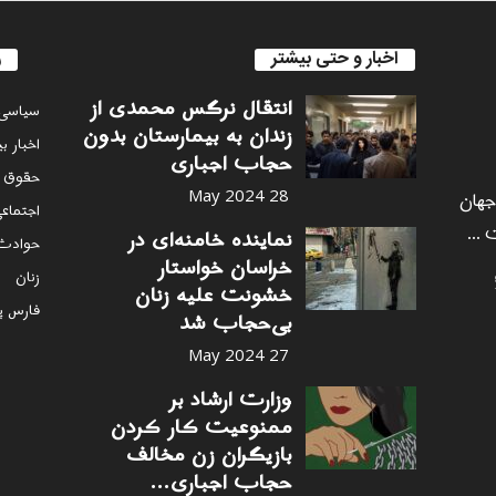
اخبار و حتی بیشتر
ر
انتقال نرگس محمدی از
سياسى
زندان به بیمارستان بدون
اخبار ب
حجاب اجباری
حقوق 
 جهان
28 May 2024
اجتماع
 ...
نماینده خامنه‌ای در
حوادث
خراسان خواستار
زنان
خشونت علیه زنان
فارس پ
بی‌حجاب شد
27 May 2024
وزارت ارشاد بر
ممنوعیت کار کردن
بازیگران زن مخالف
حجاب اجباری...