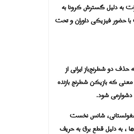
شت با میزبانی مجازی امارات به دلیل گسترش کرونا به
 با حضور فیزیکی داوران و تحت
 حذف دو شطرنج‌باز ایرانی از
عنی که بازیکن شطرنج بازنده
ا دشوارمى شود.
یف مغولستانی، شانس نخست
ها ، به دلیل قطع برق به حریف