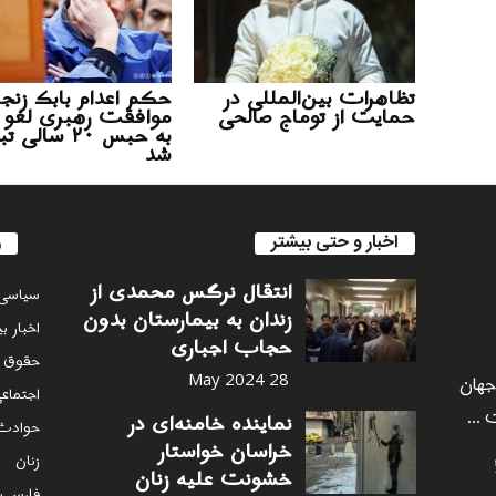
تظاهرات بین‌المللی در
حکم اعدام بابک زنجان
حمایت از توماج صالحی
موافقت رهبری لغو 
به حبس ۲۰ سالی
شد
اخبار و حتی بیشتر
ر
انتقال نرگس محمدی از
سياسى
زندان به بیمارستان بدون
اخبار ب
حجاب اجباری
حقوق 
 جهان
28 May 2024
اجتماع
 ...
نماینده خامنه‌ای در
حوادث
خراسان خواستار
زنان
خشونت علیه زنان
فارس پ