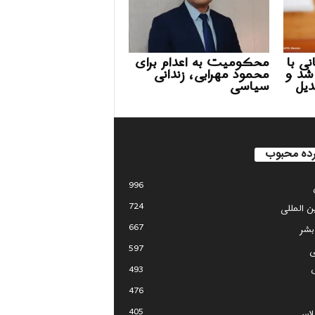
ی با
محکومیت به اعدام برای
شد و
محمود مهرابی، زندانی
 تبدیل
سیاسی
ده محبوب
996
724
ین المللی
667
بشر
597
ی
493
476
405
لاس