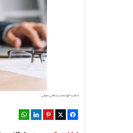
ف
ا
ر
س
ن
ی
و
شکایت الهه محمدی از قاضی صلواتی
ز
2
WhatsApp
LinkedIn
Pinterest
Twitter
Facebook
4