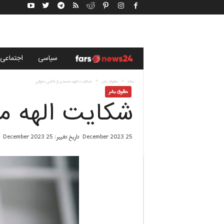
خ
سياسى
اجتماعی
ب
خانه
حقوق بشر
شکایت الهه محمدی از قاضی صلواتی
حقوق بشر
شکایت الهه م
ر
گ
25 December 2023
تاریخ تغییر: 25 December 2023
ز
ا
ر
ی