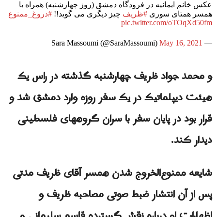
عکس خانم ایمانیه در فرودگاه دمشق (روز چهارشنبه) همراه با
همسر همتای سوری
#ظریف
چیز دیگری می گوید!!
#دروغ_ممنوع
pic.twitter.com/oTOqXd50fm
May 16, 2021
— Sara Massoumi (@SaraMassoumi)
و محمد جواد ظریف چهارشنبه گذشته در راس یک
هیئت دیپلماتیک در یک سفر روزه وارد دمشق شد و
قرار بود در پایان سفر با سران گروههای فلسطینی
دیدار کند.
شایعه ممنوع‌الخروج شدن همسر آقای ظریف مدتی
پس از آن انتشار ضبط صوتی مصاحبه ظریف و
اظهارات او درباره نقش گسترده قاسم سلیمانی و