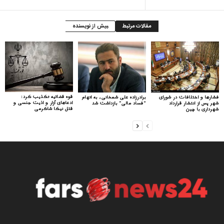
مقالات مرتبط
بیش از نویسنده
قوه قضائیه تکذیب کرد:
فشارها و اختلافات در شورای
برادرزاده علی شمخانی، به اتهام
ادعاهای آزار و اذیت جنسی و
شهر پس از انتشار قرارداد
“فساد مالی” بازداشت شد
قتل نیکا شاکرمی
شهرداری با چین