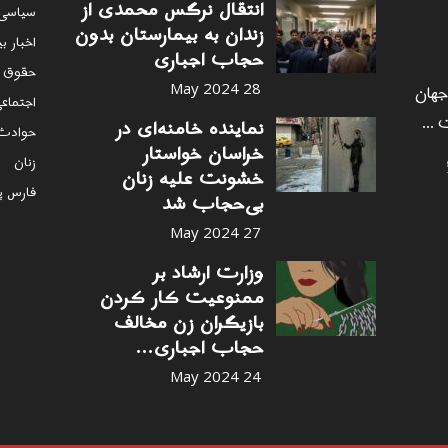
انتقال نرگس محمدی از
سياسى
زندان به بیمارستان بدون
اخبار ب
حجاب اجباری
حقوق 
 جهان
28 May 2024
اجتماع
 ...
نماینده خامنه‌ای در
حوادث
خراسان خواستار
زنان
خشونت علیه زنان
فارس پ
بی‌حجاب شد
27 May 2024
وزارت ارشاد بر
ممنوعیت کار کردن
بازیگران زن مخالف
حجاب اجباری...
24 May 2024