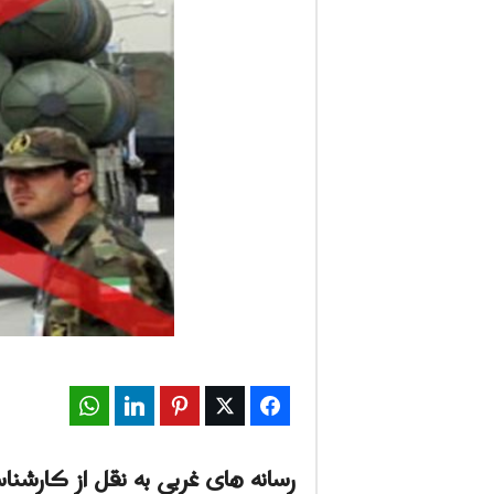
ف
ا
ر
س
ن
ی
و
ز
WhatsApp
LinkedIn
Pinterest
Twitter
Facebook
2
4
رسانه های غربی به نقل از کارشن