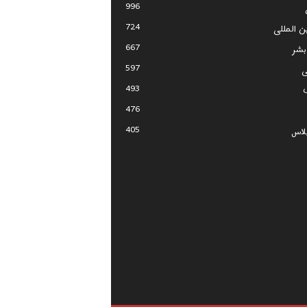
996
724
ین المللی
667
بشر
597
ی
493
476
405
لاس