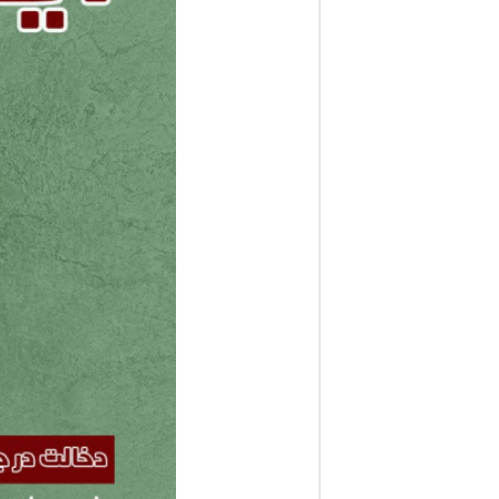
ف
ا
ر
س
ن
ی
و
ز
2
4