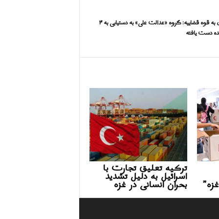
حمله هکری به قوه قضاییه: گروه «عدالت علی» به دستیابی به ۳
نده دست یافته
ترکیه تعلیق تجارت با
اسرائیل به دلیل تشدید
غزه”
بحران انسانی در غزه