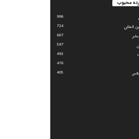
ده محبوب
996
724
ین المللی
667
بشر
597
ی
493
476
405
لاس