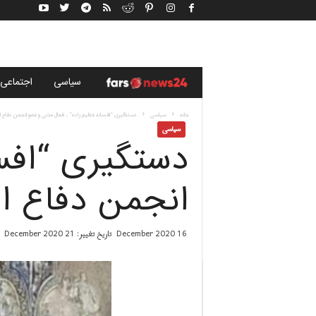
خ
سياسى
اجتماعی
ب
خانه
سياسى
دستگیری “افسانه عظیم زاده” ، فعال مدنی و عضو انجمن دفاع از.
سياسى
دستگیری “افسا
ر
گ
انجمن دفاع از
ز
16 December 2020
تاریخ تغییر: 21 December 2020
ا
ر
ی