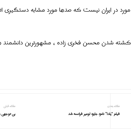
ورد در ایران نیست که صدها مورد مشابه دستگیری ا
ته شدن محسن فخری زاده ، مشهورترین دانشمند هسته 
مقاله بعدی
مقاله قبلی
فیلم “یلدا” نامزد جایزه لومیر فرانسه شد
بی توجهی ب