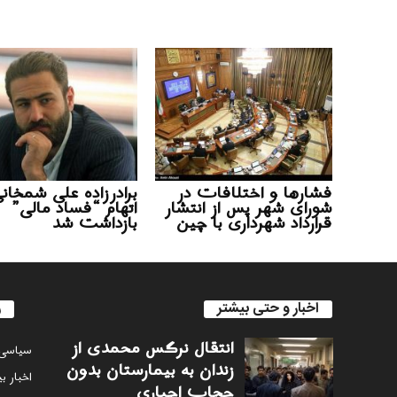
فشارها و اختلافات در
برادرزاده علی شمخانی
شورای شهر پس از انتشار
اتهام “فساد مالی”
قرارداد شهرداری با چین
بازداشت شد
اخبار و حتی بیشتر
ر
انتقال نرگس محمدی از
سياسى
زندان به بیمارستان بدون
اخبار ب
حجاب اجباری