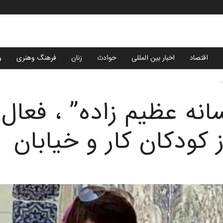
اقتصاد
اخبار بین المللی
حوادث
زنان
فرهنگ وهنری
و
..
نه عظیم زاده” ، فعال
 کودکان کار و خیابان