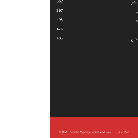
667
بشر
597
ی
493
476
405
لاس
تماس با ما
بیانیه حریم خصوصی و محرمانه اطلاعات
درباره ما