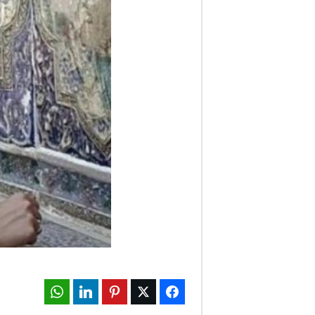
ف
ا
ر
س
ن
ی
و
ز
2
WhatsApp
LinkedIn
Pinterest
Twitter
Facebook
4