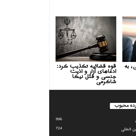
، به
قوه قضائیه تکذیب کرد:
ادعاهای آزار و اذیت
جنسی و قتل نیکا
شاکرمی
ده محبوب
996
724
ین المللی