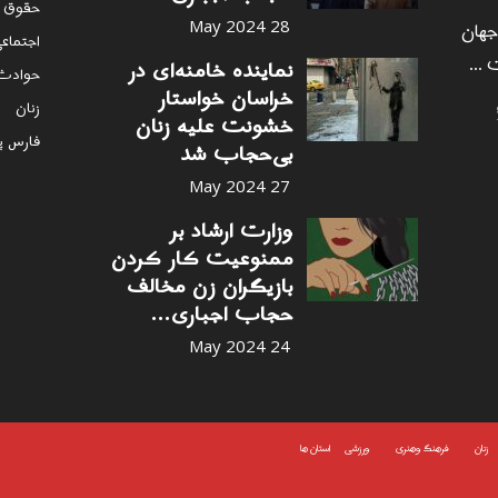
حقوق 
 جهان
28 May 2024
اجتماع
 ...
نماینده خامنه‌ای در
حوادث
خراسان خواستار
زنان
خشونت علیه زنان
فارس پ
بی‌حجاب شد
27 May 2024
وزارت ارشاد بر
ممنوعیت کار کردن
بازیگران زن مخالف
حجاب اجباری...
24 May 2024
زنان
فرهنگ وهنری
ورزشی
استان ها