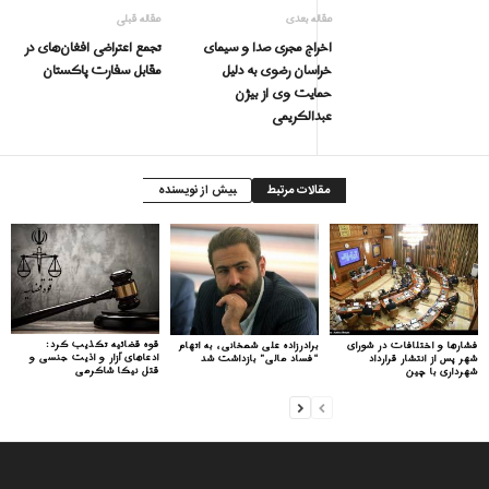
مقاله بعدی
مقاله قبلی
اخراج مجری صدا و سیمای
تجمع اعتراضی افغان‌های در
خراسان رضوی به دلیل
مقابل سفارت پاکستان
حمایت وى از بیژن
عبدالکریمی
مقالات مرتبط
بیش از نویسنده
قوه قضائیه تکذیب کرد:
فشارها و اختلافات در شورای
برادرزاده علی شمخانی، به اتهام
ادعاهای آزار و اذیت جنسی و
شهر پس از انتشار قرارداد
“فساد مالی” بازداشت شد
قتل نیکا شاکرمی
شهرداری با چین