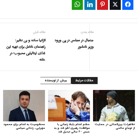
WhatsApp
LinkedIn
Pinterest
Twitter
Facebook
مقاله بعدی
مقاله قبلی
جنجال در مجلس در پی ورود
لازانیا ساده و بی نظیر:
وزیر کشور
راهنمای کامل برای تهیه این
غذای ایتالیایی محبوب در
خانه
مقالات مرتبط
بیش از نویسنده
تظاهرات بین‌المللی در حمایت
حکم اعدام بابک زنجانی با
محکومیت به اعدام برای محمود
از توماج صالحی
موافقت رهبری لغو شد و به
مهرابی، زندانی سیاسی
حبس ۲۰ سالی تبدیل شد