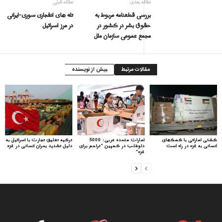
مقاله بعدی
مقاله قبلی
بررسی قطعنامه مربوط به
تله های انفجاری سوری-ایرانی
حقوق بشر در كشور در
در مرز اسرائیل
مجمع عمومی سازمان ملل
مقالات مرتبط
بیش از نویسنده
کشتی اماراتی با کمک‌های
امارات متحده عربی: 5000
ترکیه تعلیق تجارت با اسرائیل به
انسانی به غزه در راه است
داوطلب در کمپین “تراحم برای
دلیل تشدید بحران انسانی در غزه
غزه”