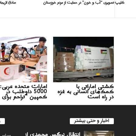
کلیپ تصویری “آب و خون” در حمایت از مردم خوزستان
صادق لاریجان
کشتی اماراتی با
امارات متحده عربی:
کمک‌های انسانی به غزه
5000 داوطلب در
در راه است
کمپین “تراحم برای 
اخبار و حتی بیشتر
ر
انتقال نرگس محمدی از
سياسى