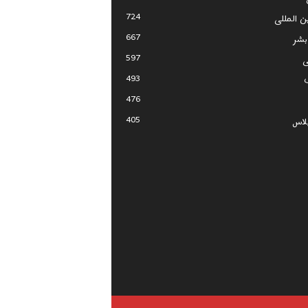
724
ین المللی
667
بشر
597
ی
493
476
405
لاس