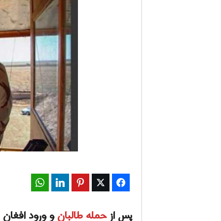
ف
ا
ر
س
ن
ی
و
ز
WhatsApp
LinkedIn
Pinterest
Twitter
Facebook
2
4
پس از
حمله طالبان
و ورود افغان 