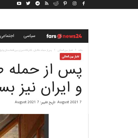
خ
سياسى
اجتماعی
ب
خانه
اخبار بین المللی
پس از حمله طالبان، گذرگاه مرزی بین افغانستان و ایران
اخبار بین المللی
پس از حمله طا
ر
گ
و ایران نیز ب
ز
7 August 2021
تاریخ تغییر: 7 August 2021
ا
ر
ی