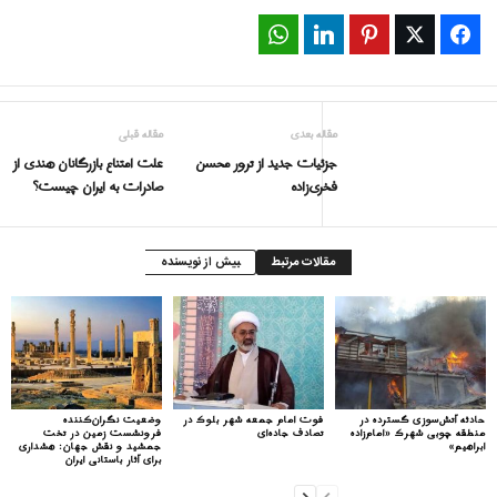
WhatsApp
LinkedIn
Pinterest
Twitter
Facebook
مقاله بعدی
مقاله قبلی
جزئیات جدید از ترور محسن
علت امتناع بازرگانان هندی از
فخری‌زاده
صادرات به ایران چیست؟
مقالات مرتبط
بیش از نویسنده
حادثه آتش‌سوزی گسترده در
فوت امام جمعه شهر بلوک در
وضعیت نگران‌کننده
منطقه چوبی شهرک «امام‌زاده
تصادف جاده‌ای
فرونشست زمین در تخت
ابراهیم»
جمشید و نقش جهان: هشداری
برای آثار باستانی ایران