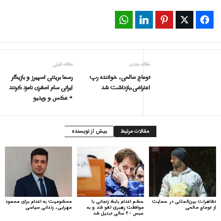
WhatsApp
LinkedIn
Pinterest
Twitter
Facebook
مقاله بعدی
مقاله قبلی
توماج صالحی، خواننده رپ
رسما بریتنی اسپیرز و بازیگر
اعتراضی،بازداشت شد
ایرانی‌ سام اصغری نامزد کردند
+ عکس و ویدیو
مقالات مرتبط
بیش از نویسنده
تظاهرات بین‌المللی در حمایت
حکم اعدام بابک زنجانی با
محکومیت به اعدام برای محمود
از توماج صالحی
موافقت رهبری لغو شد و به
مهرابی، زندانی سیاسی
حبس ۲۰ سالی تبدیل شد